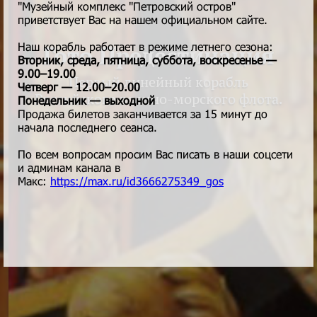
"Музейный комплекс "Петровский остров"
приветствует Вас на нашем официальном сайте.
Наш корабль работает в режиме летнего сезона:
Гото Предестинация
Вторник, среда, пятница, суббота, воскресенье —
9.00–19.00
Первый линейный корабль
Четверг — 12.00–20.00
Российского военно-морского флота.
Понедельник — выходной
Продажа билетов заканчивается за 15 минут до
начала последнего сеанса.
По всем вопросам просим Вас писать в наши соцсети
и админам канала в
Макс:
https://max.ru/id3666275349_gos