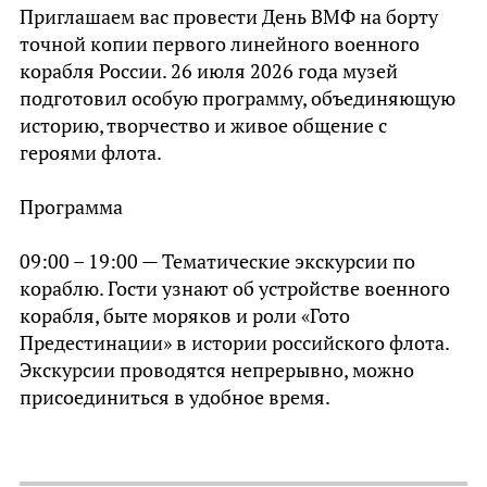
Приглашаем вас провести День ВМФ на борту
Сам Пётр I на донской земле
точной копии первого линейного военного
Главным сюрпризом для лагеря «Маяк» стало
корабля России. 26 июля 2026 года музей
появление Петра Великого — в его роли
подготовил особую программу, объединяющую
блистательно выступил экскурсовод корабля-
историю, творчество и живое общение с
музея Святослав Савицкий. Высоченный, в
героями флота.
историческом камзоле, с горящим взором
реформатора, он моментально завладел
Программа
вниманием отрядов.
Государь-плотник не просто говорил — он
09:00 – 19:00 — Тематические экскурсии по
действовал. Под его командой звонкое
кораблю. Гости узнают об устройстве военного
«Свистать всех наверх!» разнеслось над Доном
корабля, быте моряков и роли «Гото
так, что, казалось, сам ветер натянул невидимые
Предестинации» в истории российского флота.
паруса. Дети учились отдавать честь, повторять
Экскурсии проводятся непрерывно, можно
старинные команды и, конечно, драить палубу.
присоединиться в удобное время.
Швабры мелькали с такой скоростью, что
импровизированная палуба засияла. И пусть
10:00 — Мастер-класс «Рисуем на корабле».
вместо морской соли на губах оседала донская
Роспись открыток акварелью и гуашью. Занятие
пыльца луговых трав — ощущение настоящей