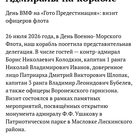
Стоимость участия — 2000 рублей.
День ВМФ на «Гото Предестинация»: визит
Да, для корабля это дорогой билет. Но если
офицеров флота
посмотреть на рынок: мастер-классы по
живописи в Воронеже стоят от 1500 до 4000
26 июля 2026 года, в День Военно-Морского
рублей в зависимости от уровня педагога и
Флота, наш корабль посетила представительная
места проведения. Здесь вы получаете:
делегация. В числе гостей — контр-адмирал
Борис Николаевич Колодкин, капитан 1 ранга
индивидуальный подход от преподавателя с
Николай Владимирович Иванов, доверенное
большим опытом,
лицо Патриарха Дмитрий Викторович Шлопак,
работу в уникальном пространстве
капитан 3 ранга Владимир Леонидович Бубелев,
исторического корабля,
а также офицеры Воронежского гарнизона.
готовую картину, которую вы создали сами.
Визит состоялся в рамках памятных
мероприятий, посвящённых открытию
Мы понимаем, что 2000 рублей — серьёзная
монумента адмиралу Ф.Ф. Ушакову в
сумма для музея. И мы предлагаем это не как
Патриотическом парке в Масловке Лискинского
развлечение на час, а как полноценное занятие,
района.
после которого у вас останется не только