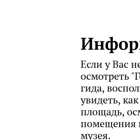
Инфор
Если у Вас 
осмотреть "
гида, воспо
увидеть, ка
площадь, ос
помещения и
музея.