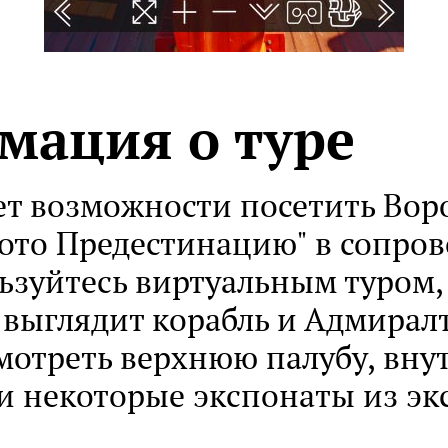
мация о туре
нет возможности посетить Вор
Гото Предестинацию" в сопро
льзуйтесь виртуальным туром,
к выглядит корабль и Адмирал
мотреть верхнюю палубу, вну
 некоторые экспонаты из э