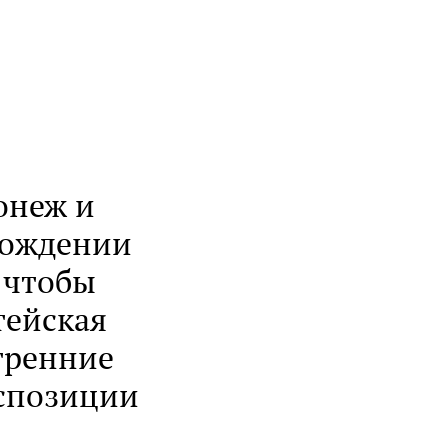
онеж и
вождении
 чтобы
тейская
тренние
кспозиции