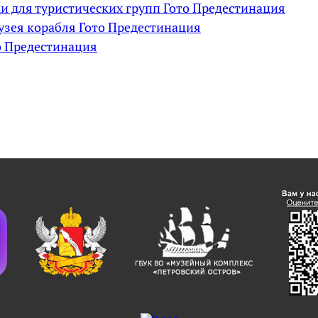
и для туристических групп Гото Предестинация
зея корабля Гото Предестинация
о Предестинация