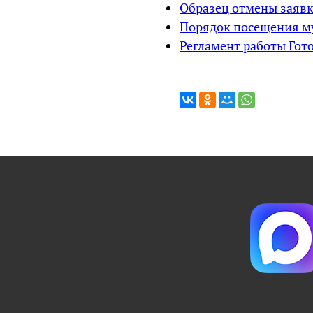
Образец отмены заявк
Порядок посещения му
Регламент работы Гот