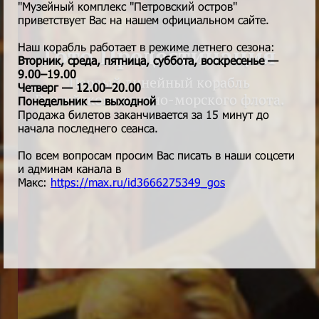
"Музейный комплекс "Петровский остров"
приветствует Вас на нашем официальном сайте.
Наш корабль работает в режиме летнего сезона:
Гото Предестинация
Вторник, среда, пятница, суббота, воскресенье —
9.00–19.00
Первый линейный корабль
Четверг — 12.00–20.00
Российского военно-морского флота.
Понедельник — выходной
Продажа билетов заканчивается за 15 минут до
начала последнего сеанса.
По всем вопросам просим Вас писать в наши соцсети
и админам канала в
Макс:
https://max.ru/id3666275349_gos